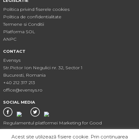
LEGISLATIE
Politica privind fiserele cookies
Politica de confidentialitate
Termene si Conditii
Platforma SOL
ANPC
CONTACT
Evensys
Str.Pictor Ion Negulici nr. 32, Sector 1
Bucuresti, Romania
+40 212 317 213
office@evensys.ro
SOCIAL MEDIA
Regulamentul platformei Marketing for Good
Acest site utilizează fisiere cookie. Prin continuarea