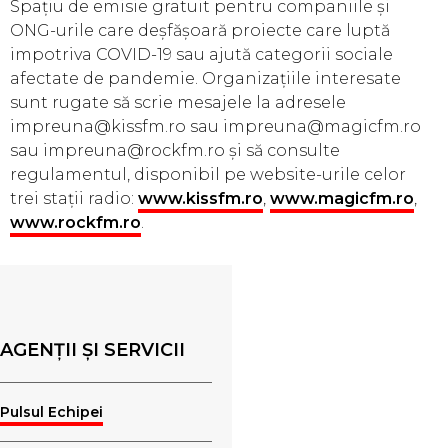
Spațiu de emisie gratuit pentru companiile și
ONG-urile care deșfășoară proiecte care luptă
impotriva COVID-19 sau ajută categorii sociale
afectate de pandemie. Organizațiile interesate
sunt rugate să scrie mesajele la adresele
impreuna@kissfm.ro sau impreuna@magicfm.ro
sau impreuna@rockfm.ro și să consulte
regulamentul, disponibil pe website-urile celor
trei stații radio:
www.kissfm.ro
,
www.magicfm.ro
,
www.rockfm.ro
.
AGENȚII ȘI SERVICII
Pulsul Echipei