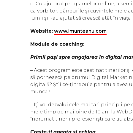
o. Cu ajutorul programelor online, a sem
ca vorbitor, gândurile şi cuvintele mele a
lumii şi i-au ajutat să crească atât în viaţa
Website:
www.imunteanu.com
Module de coaching:
Primii pași spre angajarea în digital ma
– Acest program este destinat tinerilor şi c
să pornească pe drumul Digital Marketing.
digitală? Ştii ce-ţi trebuie pentru a avea 
muncă?
– Îţi voi dezvălui cele mai tari principii pe
mele timp de mai bine de 10 ani la WebDig
îndrumat tinerii profesionişti care au ab
Crește-ți agența și echipa