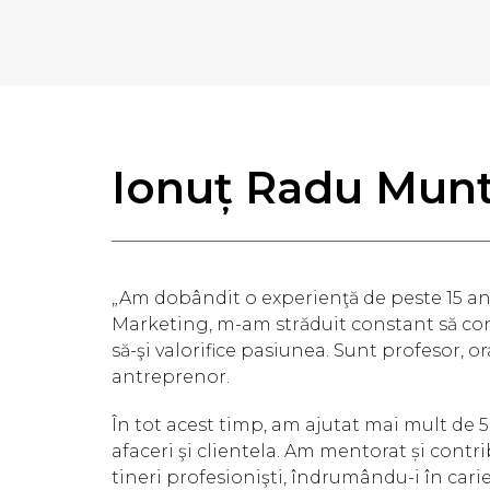
Ionuț Radu Mun
„Am dobândit o experienţă de peste 15 ani 
Marketing, m-am străduit constant să con
să-şi valorifice pasiunea. Sunt profesor, or
antreprenor.
În tot acest timp, am ajutat mai mult de 5
afaceri şi clientela. Am mentorat și contr
tineri profesionişti, îndrumându-i în cari