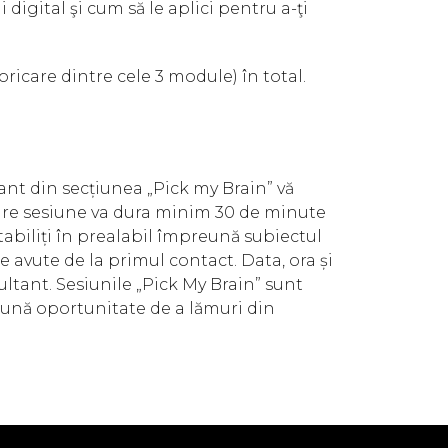
i digital şi cum să le aplici pentru a-ţi
oricare dintre cele 3 module) în total.
nt din secțiunea „Pick my Brain” vă
care sesiune va dura minim 30 de minute
tabiliți în prealabil împreună subiectul
le avute de la primul contact. Data, ora și
ultant. Sesiunile „Pick My Brain” sunt
 bună oportunitate de a lămuri din