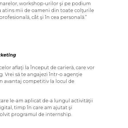
inarelor, workshop-urilor şi pe podium
u atins mii de oameni din toate colţurile
 profesională, cât şi în cea personală.”
rketing
elor aflaţi la început de carieră, care vor
 Vrei să te angajezi într-o agenţie
un avantaj competitiv la locul de
 care le-am aplicat de-a lungul activităţii
ital, timp în care am ajutat şi
solvit programul de internship.