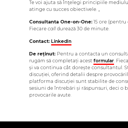
Te voi ajuta să înţelegi principiile mediulu
atinge cu succes obiectivele. „
Consultanta One-on-One:
15 ore (pentru 
Fiecare
call
durează 30 de minute.
Contact:
LinkedIn
De reținut:
Pentru a contacta un consulta
rugăm să completați acest
formular
. Fie
și va continua cât dorește consultantul. S
discuției, oferind detalii despre provocări
platforma discuției sunt stabilite de cons
sesiuni de întrebări și răspunsuri, deci o
provocarile avute.