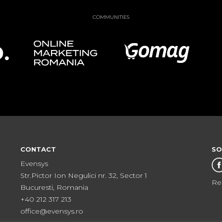
COMMUNITIES
CONTACT
SO
Evensys
Str.Pictor Ion Negulici nr. 32, Sector 1
Re
Bucuresti, Romania
+40 212 317 213
office@evensys.ro