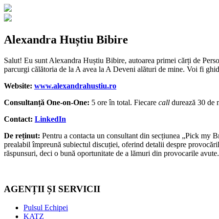
Alexandra Huștiu Bibire
Salut! Eu sunt Alexandra Huștiu Bibire, autoarea primei cărți de Perso
parcurgi călătoria de la A avea la A Deveni alături de mine. Voi fi gh
Website:
www.alexandrahustiu.ro
Consultanță One-on-One:
5 ore în total. Fiecare
call
durează 30 de 
Contact:
LinkedIn
De reținut:
Pentru a contacta un consultant din secțiunea „Pick my B
prealabil împreună subiectul discuției, oferind detalii despre provocăril
răspunsuri, deci o bună oportunitate de a lămuri din provocarile avute.
AGENȚII ȘI SERVICII
Pulsul Echipei
KATZ