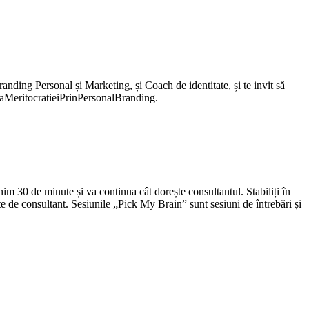
nding Personal și Marketing, și Coach de identitate, și te invit să
tiaMeritocratieiPrinPersonalBranding.
im 30 de minute și va continua cât dorește consultantul. Stabiliți în
ite de consultant. Sesiunile „Pick My Brain” sunt sesiuni de întrebări și