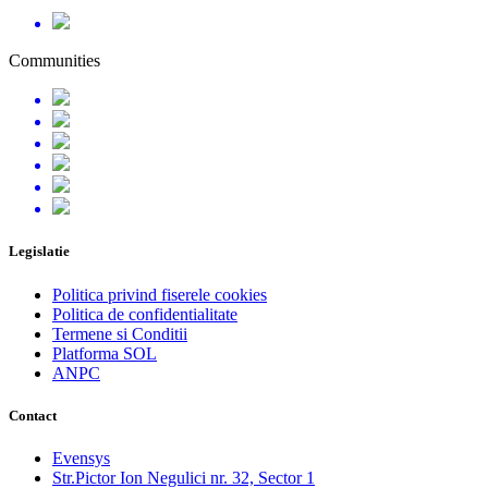
Communities
Legislatie
Politica privind fiserele cookies
Politica de confidentialitate
Termene si Conditii
Platforma SOL
ANPC
Contact
Evensys
Str.Pictor Ion Negulici nr. 32, Sector 1