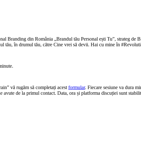
nal Branding din România „Brandul tău Personal ești Tu”, strateg de Bra
idul tău, în drumul tău, către Cine vrei să devii. Hai cu mine în #Revolu
minute.
rain” vă rugăm să completați acest
formular
. Fiecare sesiune va dura min
e avute de la primul contact. Data, ora și platforma discuției sunt stabil