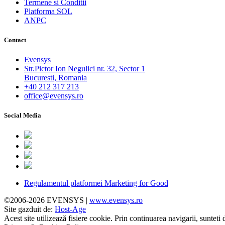
Termene si Conditii
Platforma SOL
ANPC
Contact
Evensys
Str.Pictor Ion Negulici nr. 32, Sector 1
Bucuresti, Romania
+40 212 317 213
office@evensys.ro
Social Media
Regulamentul platformei Marketing for Good
©2006-2026 EVENSYS |
www.evensys.ro
Site gazduit de:
Host-Age
Acest site utilizează fisiere cookie. Prin continuarea navigarii, sunteti 