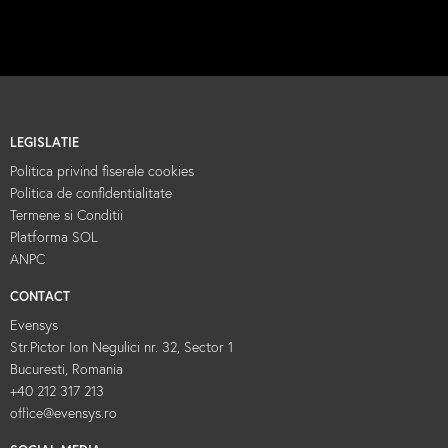
LEGISLATIE
Politica privind fiserele cookies
Politica de confidentialitate
Termene si Conditii
Platforma SOL
ANPC
CONTACT
Evensys
Str.Pictor Ion Negulici nr. 32, Sector 1
Bucuresti, Romania
+40 212 317 213
office@evensys.ro