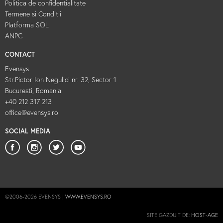
Politica de confidentialitate
Termene si Conditii
Platforma SOL
ANPC
CONTACT
Evensys
Str.Pictor Ion Negulici nr. 32, Sector 1
Bucuresti, Romania
+40 212 317 213
office@evensys.ro
SOCIAL MEDIA
©2006-2026 EVENSYS |
WWW.EVENSYS.RO
SITE GAZDUIT DE:
HOST-AGE