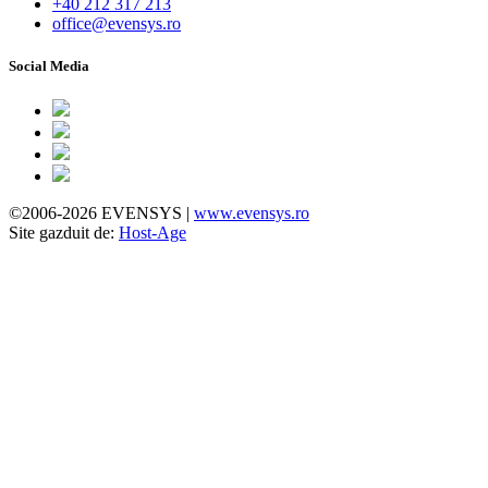
+40 212 317 213
office@evensys.ro
Social Media
©2006-2026 EVENSYS |
www.evensys.ro
Site gazduit de:
Host-Age