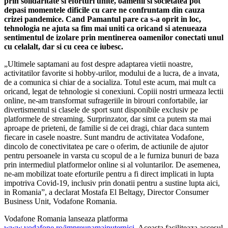
prin solidaritate si eforturi unite, oamenii si societatea pot
depasi momentele dificile cu care ne confruntam din cauza
crizei pandemice. Cand Pamantul pare ca s-a oprit in loc,
tehnologia ne ajuta sa fim mai uniti ca oricand si atenueaza
sentimentul de izolare prin mentinerea oamenilor conectati unul
cu celalalt, dar si cu ceea ce iubesc.
„Ultimele saptamani au fost despre adaptarea vietii noastre,
activitatilor favorite si hobby-urilor, modului de a lucra, de a invata,
de a comunica si chiar de a socializa. Totul este acum, mai mult ca
oricand, legat de tehnologie si conexiuni. Copiii nostri urmeaza lectii
online, ne-am transformat sufrageriile in birouri confortabile, iar
divertismentul si clasele de sport sunt disponibile exclusiv pe
platformele de streaming. Surprinzator, dar simt ca putem sta mai
aproape de prieteni, de familie si de cei dragi, chiar daca suntem
fiecare in casele noastre. Sunt mandru de activitatea Vodafone,
dincolo de conectivitatea pe care o oferim, de actiunile de ajutor
pentru persoanele in varsta cu scopul de a le furniza bunuri de baza
prin intermediul platformelor online si al voluntarilor. De asemenea,
ne-am mobilizat toate eforturile pentru a fi direct implicati in lupta
impotriva Covid-19, inclusiv prin donatii pentru a sustine lupta aici,
in Romania”, a declarat Mostafa El Beltagy, Director Consumer
Business Unit, Vodafone Romania.
Vodafone Romania lanseaza platforma
www.vodafone.ro/impreunamaiputernici
. Aceasta faciliteaza accesul