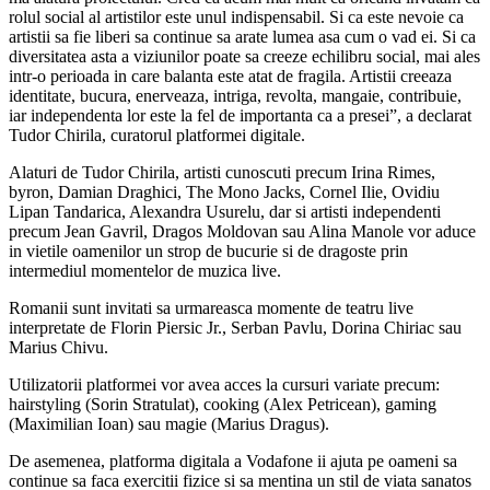
rolul social al artistilor este unul indispensabil. Si ca este nevoie ca
artistii sa fie liberi sa continue sa arate lumea asa cum o vad ei. Si ca
diversitatea asta a viziunilor poate sa creeze echilibru social, mai ales
intr-o perioada in care balanta este atat de fragila. Artistii creeaza
identitate, bucura, enerveaza, intriga, revolta, mangaie, contribuie,
iar independenta lor este la fel de importanta ca a presei”, a declarat
Tudor Chirila, curatorul platformei digitale.
Alaturi de Tudor Chirila, artisti cunoscuti precum Irina Rimes,
byron, Damian Draghici, The Mono Jacks, Cornel Ilie, Ovidiu
Lipan Tandarica, Alexandra Usurelu, dar si artisti independenti
precum Jean Gavril, Dragos Moldovan sau Alina Manole vor aduce
in vietile oamenilor un strop de bucurie si de dragoste prin
intermediul momentelor de muzica live.
Romanii sunt invitati sa urmareasca momente de teatru live
interpretate de Florin Piersic Jr., Serban Pavlu, Dorina Chiriac sau
Marius Chivu.
Utilizatorii platformei vor avea acces la cursuri variate precum:
hairstyling (Sorin Stratulat), cooking (Alex Petricean), gaming
(Maximilian Ioan) sau magie (Marius Dragus).
De asemenea, platforma digitala a Vodafone ii ajuta pe oameni sa
continue sa faca exercitii fizice si sa mentina un stil de viata sanatos