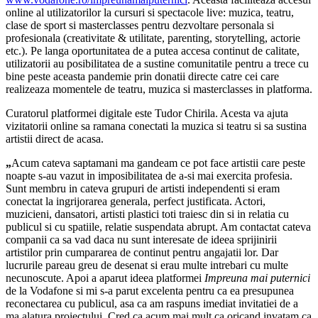
online al utilizatorilor la cursuri si spectacole live: muzica, teatru,
clase de sport si masterclasses pentru dezvoltare personala si
profesionala (creativitate & utilitate, parenting, storytelling, actorie
etc.). Pe langa oportunitatea de a putea accesa continut de calitate,
utilizatorii au posibilitatea de a sustine comunitatile pentru a trece cu
bine peste aceasta pandemie prin donatii directe catre cei care
realizeaza momentele de teatru, muzica si masterclasses in platforma.
Curatorul platformei digitale este Tudor Chirila. Acesta va ajuta
vizitatorii online sa ramana conectati la muzica si teatru si sa sustina
artistii direct de acasa.
„
Acum cateva saptamani ma gandeam ce pot face artistii care peste
noapte s-au vazut in imposibilitatea de a-si mai exercita profesia.
Sunt membru in cateva grupuri de artisti independenti si eram
conectat la ingrijorarea generala, perfect justificata. Actori,
muzicieni, dansatori, artisti plastici toti traiesc din si in relatia cu
publicul si cu spatiile, relatie suspendata abrupt. Am contactat cateva
companii ca sa vad daca nu sunt interesate de ideea sprijinirii
artistilor prin cumpararea de continut pentru angajatii lor. Dar
lucrurile pareau greu de desenat si erau multe intrebari cu multe
necunoscute. Apoi a aparut ideea platformei
Impreuna mai puternici
de la Vodafone si mi s-a parut excelenta pentru ca ea presupunea
reconectarea cu publicul, asa ca am raspuns imediat invitatiei de a
ma alatura proiectului. Cred ca acum mai mult ca oricand invatam ca